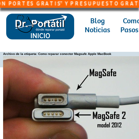
 R T E S G R A T I S* Y P R E S U P U E S T O G R A T I S**
Blog
Como
Noticias
Pasos
Archivo de la etiqueta:
Como reparar conector Magsafe Apple MacBook