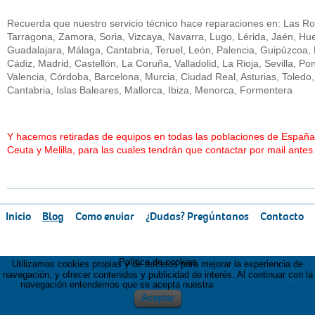
Recuerda que nuestro servicio técnico hace reparaciones en: Las Ro
Tarragona, Zamora, Soria, Vizcaya, Navarra, Lugo, Lérida, Jaén, Hues
Guadalajara, Málaga, Cantabria, Teruel, León, Palencia, Guipúzcoa
Cádiz, Madrid, Castellón, La Coruña, Valladolid, La Rioja, Sevilla, Po
Valencia, Córdoba, Barcelona, Murcia, Ciudad Real, Asturias, Toledo
Cantabria, Islas Baleares, Mallorca, Ibiza, Menorca, Formentera
Y hacemos retiradas de equipos en todas las poblaciones de España y
Ceuta y Melilla, para las cuales tendrán que contactar por mail antes
Inicio
Blog
Como enviar
¿Dudas? Pregúntanos
Contacto
Política de cookies
Utilizamos cookies propias y de terceros para mejorar la experiencia de
navegación, y ofrecer contenidos y publicidad de interés. Al continuar con la
navegación entendemos que se acepta nuestra
política de cookies
.
Aceptar