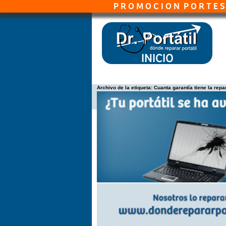
P R O M O C I O N P O R T E S G R A T I
Archivo de la etiqueta:
Cuanta garantía tiene la rep