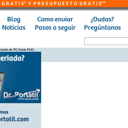
 S* Y P R E S U P U E S T O G R A T I S**
Blog
Como enviar
¿Dudas?
Noticias
Pasos a seguir
Pregúntanos
aración de PC Coste FL91