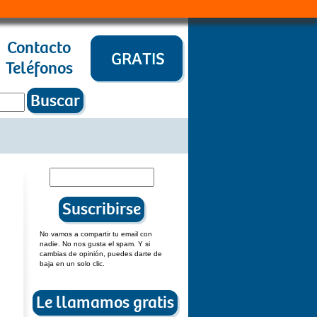
Contacto
Teléfonos
No vamos a compartir tu email con
nadie. No nos gusta el spam. Y si
cambias de opinión, puedes darte de
baja en un solo clic.