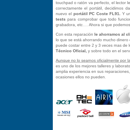
touchpad o ratón va perfecto, el lector l
correctamente el portátil, decidimos 
nuevo el
portátil PC Coste FL91.
Y un
tests
para comprobar que todo funciona
grabadora, etc…. Ahora si que podemos
Con esta reparación
le ahorramos al cl
lo que se está ahorrando mucho dinero 
puede costar entre 2 y 3 veces mas de
Técnico Oficial,
y sobre todo en el serv
Aunque no lo seamos oficialmente por la
es uno de los mejores talleres y laborato
amplia experiencia en sus reparacione
ocasiones ellos no pueden.