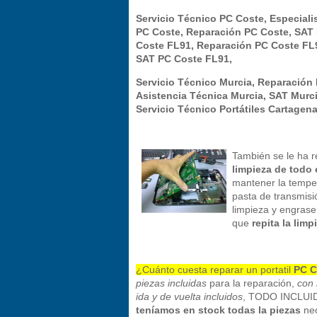
Servicio Técnico PC Coste, Especialis
PC Coste, Reparación PC Coste, SAT 
Coste FL91, Reparación PC Coste FL9
SAT PC Coste FL91,
Servicio Técnico Murcia, Reparación P
Asistencia Técnica Murcia, SAT Murci
Servicio Técnico Portátiles Cartagen
También se le ha 
limpieza de todo 
mantener la temper
pasta de transmisió
limpieza y engrase 
que
repita la lim
¿Cuánto cuesta reparar un portatil
PC C
piezas incluidas
para la reparación,
con 
ida y de vuelta incluidos
, TODO INCLUID
teníamos en stock todas la piezas
ne