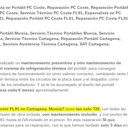
ta en Portátil PC Coste, Reparación PC Coste, Reparación Portáti
PC Coste, Servicio Técnico PC Coste FL91, Especialista en PC
1, Reparación Portátil PC Coste FL91, Reparación PC Coste FL91
ortátil Murcia, Servicio Técnico Portátiles Murcia, Servicio
a, Servicio Técnico Cartagena, Reparación Portátil Cartagena,
a, Servicio Asistencia Técnica Cartagena, SAT Cartagena,
realizado un
mantenimiento preventivo y otro mantenimiento de
el sistema de refrigeración térmica
del portátil, para conseguir
atura de funcionamiento en unos valores correctos, cambiando tanto 
n térmica entre los circuitos de la placa base y el disipador, como
de los ventiladores. Y se le ha aconsejado al dueño del portatil
pieza cada 6 meses
aproximadamente.
oste FL91 en Cartagena, Murcia
?
pues
tan solo 72€
,
con todas las
mano de obra incluida
,
con mantenimiento incluido
, y
con portes de
O, hasta el
IVA incluido en el precio
. En esta reparación
SI que
cesarias para su reparación, con lo que hemos tardado
solo 3 días
en