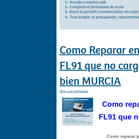
Como Reparar en 
FL91 que no carga
bien MURCIA
Deja una respuesta
Como repar
FL91 que no
Como reparar p