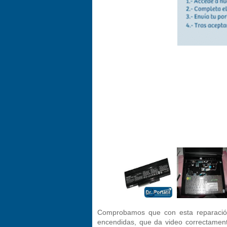
Comprobamos que con esta reparación,
encendidas, que da video correctamente 