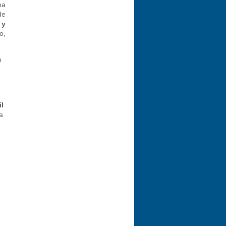
na
de
 y
o,
n
l
a