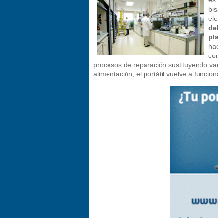
bis
ele
del
pla
ha
con
procesos de reparación sustituyendo v
alimentación, el portátil vuelve a funcio