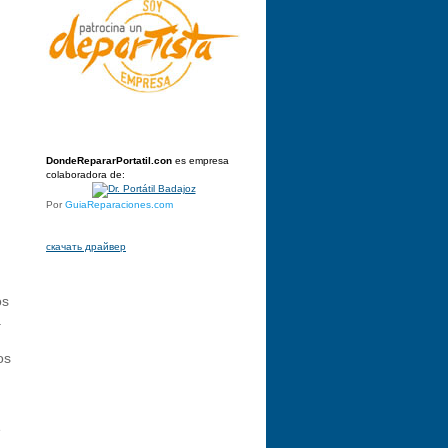
DondeRepararPortatil.con
es empresa
colaboradora de:
Por
GuiaReparaciones.com
скачать драйвер
os
a
os
e