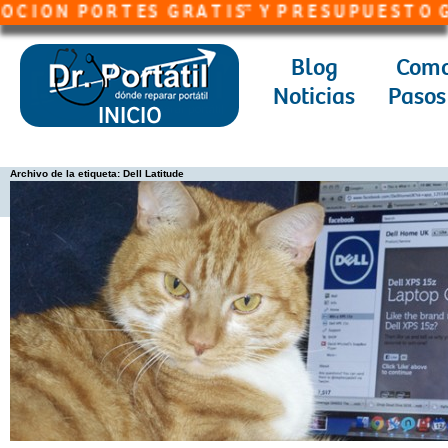
N P O R T E S G R A T I S* Y P R E S U P U E S T O G R A T I
Blog
Como
Noticias
Pasos
Archivo de la etiqueta:
Dell Latitude