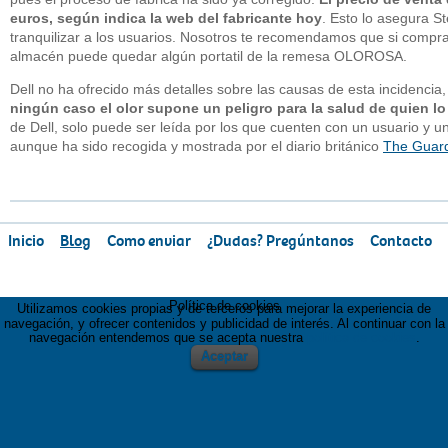
euros, según indica la web del fabricante hoy
. Esto lo asegura S
tranquilizar a los usuarios. Nosotros te recomendamos que si compr
almacén puede quedar algún portatil de la remesa OLOROSA.
Dell no ha ofrecido más detalles sobre las causas de esta incidenci
ningún caso el olor supone un peligro para la salud de quien lo
de Dell, solo puede ser leída por los que cuenten con un usuario y u
aunque ha sido recogida y mostrada por el diario británico
The Guar
Inicio
Blog
Como enviar
¿Dudas? Pregúntanos
Contacto
Política de cookies
Utilizamos cookies propias y de terceros para mejorar la experiencia de
navegación, y ofrecer contenidos y publicidad de interés. Al continuar con la
navegación entendemos que se acepta nuestra
política de cookies
.
Aceptar