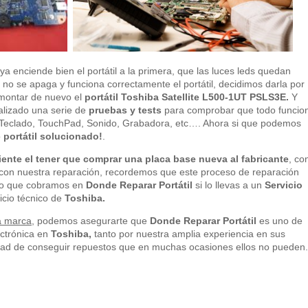
enciende bien el portátil a la primera, que las luces leds quedan
 no se apaga y funciona correctamente el portátil, decidimos darla por
montar de nuevo el
portátil Toshiba Satellite L500-1UT PSLS3E.
Y
ealizado una serie de
pruebas y tests
para comprobar que todo funcio
B, Teclado, TouchPad, Sonido, Grabadora, etc…. Ahora si que podemos
o
portátil solucionado!
.
iente el tener que comprar una placa base nueva al fabricante
, co
con nuestra reparación, recordemos que este proceso de reparación
 lo que cobramos en
Donde Reparar Portátil
si lo llevas a un
Servicio
icio técnico de
Toshiba.
a marca
, podemos asegurarte que
Donde Reparar Portátil
es uno de
ectrónica en
Toshiba,
tanto por nuestra amplia experiencia en sus
dad de conseguir repuestos que en muchas ocasiones ellos no pueden.