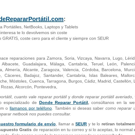
deRepararPortátil.com
:
 Portátiles, NetBooks, Laptops y Tablets
interesa te lo devolvemos sin coste
io GRATIS, coste cero para el cliente y siempre con SEUR
hace reparaciones para Zamora, Soria, Vizcaya, Navarra, Lugo, Lérid
 Albacete, Guadalajara, Málaga, Cantabria, Teruel, León, Palenci
 Almería, Alicante, Zaragoza, Valencia, Córdoba, Barcelona, Murci
, Cáceres, Badajoz, Santander, Cantabria, Islas Baleares, Mallorc
che, Móstoles, Cuenca, Tarragona, Burgos, Cádiz, Madrid, Castellón, 
as Rozas, Alcorcón, Pontevedra,
rtátil
,
cuanto vale reparar portátil
y
donde reparar portátil averiado
,
io especializado de
Donde Reparar Portátil
,
consúltanos en la we
pim o
llamanos por teléfono
. También si deseas saber
como reparar 
parar netbook nos puedes consultar.
nuestro formulario de envío
, llamar a
SEUR
y te lo
retiran totalmen
supuesto Gratis
de reparación en tu correo y si lo aceptas, lo normal 