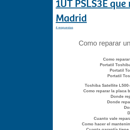
1UT PSLS3E que n
Madrid
4 respuestas
Como reparar un 
Como reparar 
Portatil Toshi
Portatil T
Portatil To
Toshiba Satellite L500
Como reparar la placa b
Donde rep
Donde repar
Don
D
Cuanto vale repar
Como hacer el mantenimi
Cuanta garantía tiene