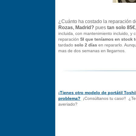
¿Cuánto ha costado la reparación d
Rozas, Madrid?
pues
tan solo 85€
incluida, con mantenimiento incluido, y
reparación
SI que teníamos en stock t
tardado
solo 2 días
en repararlo. Aunqu
mas de dos semanas en llegarnos.
¡Tienes otro modelo de portátil Tosh
problema?
¡Consúltanos tu caso!! ¿T
averiado?