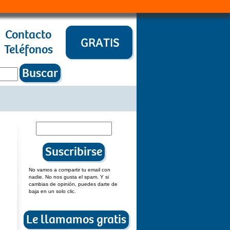
Contacto
Teléfonos
No vamos a compartir tu email con
nadie. No nos gusta el spam. Y si
cambias de opinión, puedes darte de
baja en un solo clic.