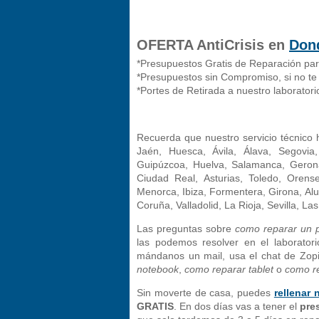
OFERTA AntiCrisis en
Don
*Presupuestos Gratis de Reparación para
*Presupuestos sin Compromiso, si no te 
*Portes de Retirada a nuestro laborator
Recuerda que nuestro servicio técnico 
Jaén, Huesca, Ávila, Álava, Segovia,
Guipúzcoa, Huelva, Salamanca, Gerona,
Ciudad Real, Asturias, Toledo, Orense
Menorca, Ibiza, Formentera, Girona, Alu
Coruña, Valladolid, La Rioja, Sevilla, L
Las preguntas sobre
como reparar un po
las podemos resolver en el laborator
mándanos un mail, usa el chat de Zo
notebook
,
como reparar tablet
o
como re
Sin moverte de casa, puedes
rellenar 
GRATIS
. En dos días vas a tener el
pre