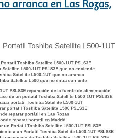
o arranca en Las Rozas,
Portatil Toshiba Satellite L500-1UT
Portatil Toshiba Satellite L500-1UT PSLS3E
ba Satellite L500-1UT PSLS3E que no enciende
oshiba Satellite L500-1UT que no arranca
shiba Satellite L500 que no entra corriente
-1UT PSLS3E reparación de la fuente de alimentación
ase de un portatil Toshiba Satellite L500-1UT PSLS3E
arar portatil Toshiba Satellite L500-1UT
ar portatil Toshiba Satellite L500 PSLS3E
de reparar portátil en Las Rozas
onde reparar portatil en Madrid
ar un Portatil Toshiba Satellite L500-1UT PSLS3E
ento a un Portatil Toshiba Satellite L500-1UT PSLS3E
 la reparacion de Toshiba Satellite L500-1UT PSLS3E