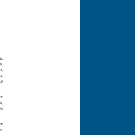
a,
a,
a,
a,
La
 te
b,
un
te
es