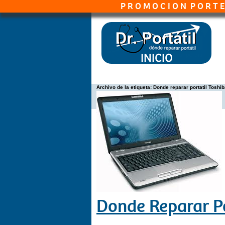
P R O M O C I O N P O R T E S G R A 
Archivo de la etiqueta:
Donde reparar portatil Toshib
Donde Reparar Po