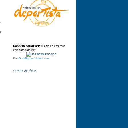
,
a
DondeRepararPortatil.con
es empresa
colaboradora de:
Por
GuiaReparaciones.com
скачать драйвер