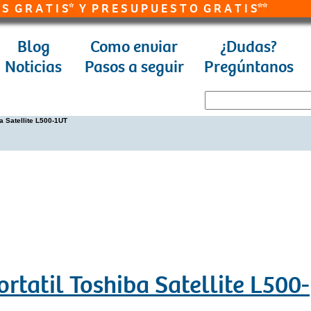
T I S* Y P R E S U P U E S T O G R A T I S**
Blog
Como enviar
¿Dudas?
Noticias
Pasos a seguir
Pregúntanos
a Satellite L500-1UT
rtatil Toshiba Satellite L500-