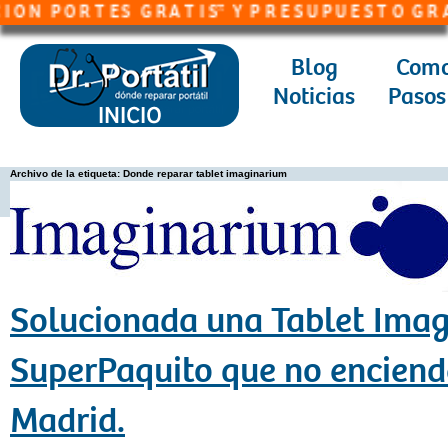
N P O R T E S G R A T I S* Y P R E S U P U E S T O G R A T I
Blog
Como
Noticias
Pasos
Archivo de la etiqueta:
Donde reparar tablet imaginarium
Solucionada una Tablet Ima
SuperPaquito que no enciende
Madrid.