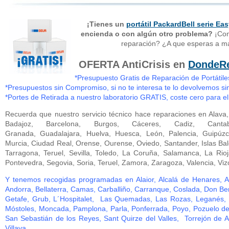
¡Tienes un
portátil PackardBell serie Ea
encienda o con algún otro problema?
¡Con
reparación? ¿A que esperas a m
OFERTA AntiCrisis en
DondeRe
*Presupuesto Gratis de Reparación de Portátile
*Presupuestos sin Compromiso, si no te interesa te lo devolvemos s
*Portes de Retirada a nuestro laboratorio GRATIS, coste cero para el
Recuerda que nuestro servicio técnico hace reparaciones en Alava, A
Badajoz, Barcelona, Burgos, Cáceres, Cadiz, Cant
Granada, Guadalajara, Huelva, Huesca, León, Palencia, Guipúz
Murcia, Ciudad Real, Orense, Ourense, Oviedo, Santander, Islas Bal
Tarragona, Teruel, Sevilla, Toledo, La Coruña, Salamanca, La Rio
Pontevedra, Segovia, Soria, Teruel, Zamora, Zaragoza, Valencia, Viz
Y tenemos recogidas programadas en Alaior, Alcalá de Henares, Al
Andorra, Bellaterra, Camas, Carballiño, Carranque, Coslada, Don Be
Getafe, Grub, L´Hospitalet, Las Quemadas, Las Rozas, Leganés, L
Móstoles, Moncada, Pamplona, Parla, Ponferrada, Poyo, Pozuelo de
San Sebastián de los Reyes, Sant Quirze del Valles, Torrejón de 
Villava,