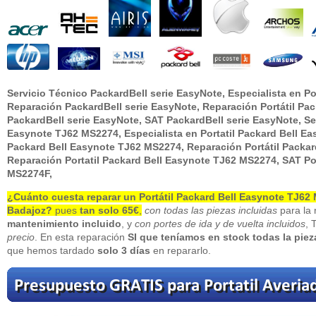
Servicio Técnico PackardBell serie EasyNote, Especialista en Po
Reparación PackardBell serie EasyNote, Reparación Portátil Pac
PackardBell serie EasyNote, SAT PackardBell serie EasyNote, Ser
Easynote TJ62 MS2274, Especialista en Portatil Packard Bell Ea
Packard Bell Easynote TJ62 MS2274, Reparación Portátil Packa
Reparación Portatil Packard Bell Easynote TJ62 MS2274, SAT
Po
MS2274
F,
¿Cuánto cuesta reparar un
Portátil Packard Bell Easynote TJ6
Badajoz
?
pues
tan solo 65€
,
con todas las piezas incluidas
para la 
mantenimiento incluido
, y
con portes de ida y de vuelta incluidos
, 
precio
. En esta reparación
SI que teníamos en stock todas la pie
que hemos tardado
solo 3 días
en repararlo.