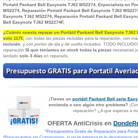
Portatil Packard Bell Easynote TJ62 MS2274, Especialista en Por
MS2274, Reparación Portatil Packard Bell Easynote TJ62 MS2274,
Easynote TJ62 MS2274, Reparación Portatil Packard Bell Easy
Bell Easynote TJ62 MS2274
F,
¿Cuánto cuesta reparar un
Portátil Packard Bell Easynote TJ6
solo 117€
,
con todas las piezas incluidas
para la reparación,
con man
incluido
, y
con portes de ida y de vuelta incluidos
, TODO INCLUIDO,
reparación
SI que teníamos en stock todas la piezas
necesarias p
tardado
solo 3 días
en repararlo.
¡Tienes un
portátil Packard Bell serie Eas
encienda o con algún otro problema?
¡Con
reparación? ¿A que esperas a m
OFERTA AntiCrisis en
DondeRe
*Presupuestos Gratis de Reparación para Portát
*Presupuestos sin Compromiso, si no te interesa te lo devolvemos si