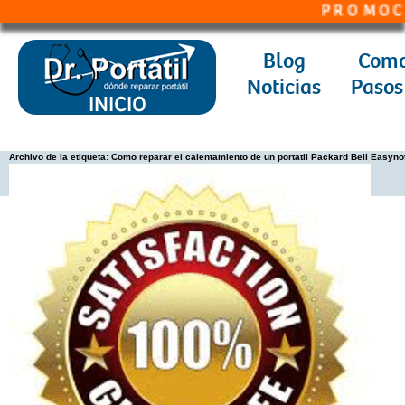
P R O M O C I O N P O R T 
Blog
Como
Noticias
Pasos
Archivo de la etiqueta:
Como reparar el calentamiento de un portatil Packard Bell Easyn