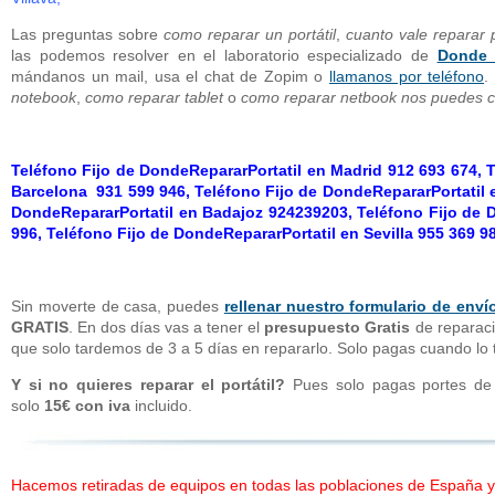
Las preguntas sobre
como reparar un portátil
,
cuanto vale reparar p
las podemos resolver en el laboratorio especializado de
Donde R
mándanos un mail, usa el chat de Zopim o
llamanos por teléfono
.
notebook
,
como reparar tablet
o
como reparar netbook nos puedes co
Teléfono Fijo de DondeRepararPortatil en Madrid 912 693 674, 
Barcelona 931 599 946, Teléfono Fijo de DondeRepararPortatil e
DondeRepararPortatil en Badajoz 924239203, Teléfono Fijo de 
996, Teléfono Fijo de DondeRepararPortatil en Sevilla 955 369 9
Sin moverte de casa, puedes
rellenar nuestro formulario de enví
GRATIS
. En dos días vas a tener el
presupuesto Gratis
de reparació
que solo tardemos de 3 a 5 días en repararlo. Solo pagas cuando l
Y si no quieres reparar el portátil?
Pues solo pagas portes de 
solo
15€ con iva
incluido.
Hacemos retiradas de equipos en todas las poblaciones de España y 