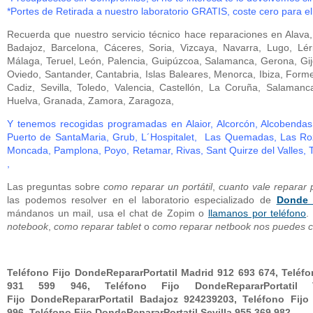
*Portes de Retirada a nuestro laboratorio GRATIS, coste cero para e
Recuerda que nuestro servicio técnico hace reparaciones en Alava, A
Badajoz, Barcelona, Cáceres, Soria, Vizcaya, Navarra, Lugo, Lér
Málaga, Teruel, León, Palencia, Guipúzcoa, Salamanca, Gerona, Gi
Oviedo, Santander, Cantabria, Islas Baleares, Menorca, Ibiza, Form
Cadiz, Sevilla, Toledo, Valencia, Castellón, La Coruña, Salamanc
Huelva, Granada, Zamora, Zaragoza,
Y tenemos recogidas programadas en Alaior, Alcorcón, Alcobendas,
Puerto de SantaMaria, Grub, L´Hospitalet, Las Quemadas, Las Roza
Moncada, Pamplona, Poyo, Retamar, Rivas, Sant Quirze del Valles, T
,
Las preguntas sobre
como reparar un portátil
,
cuanto vale reparar p
las podemos resolver en el laboratorio especializado de
Donde R
mándanos un mail, usa el chat de Zopim o
llamanos por teléfono
.
notebook
,
como reparar tablet
o
como reparar netbook nos puedes co
Teléfono Fijo DondeRepararPortatil Madrid 912 693 674, Teléf
931 599 946, Teléfono Fijo DondeRepararPortatil
Fijo DondeRepararPortatil Badajoz 924239203, Teléfono Fijo
996, Teléfono Fijo DondeRepararPortatil Sevilla 955 369 982