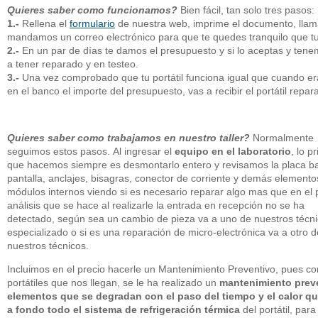
Quieres saber como funcionamos?
Bien fácil, tan solo tres pasos:
1.-
Rellena el
formulario
de nuestra web, imprime el documento, llam
mandamos un correo electrónico para que te quedes tranquilo que tu p
2.-
En un par de días te damos el presupuesto y si lo aceptas y tene
a tener reparado y en testeo.
3.-
Una vez comprobado que tu portátil funciona igual que cuando era 
en el banco el importe del presupuesto, vas a recibir el portátil re
Quieres saber como trabajamos en nuestro taller?
Normalmente
seguimos estos pasos. Al ingresar el
equipo en el laboratorio
, lo p
que hacemos siempre es desmontarlo entero y revisamos la placa b
pantalla, anclajes, bisagras, conector de corriente y demás elemento
módulos internos viendo si es necesario reparar algo mas que en el 
análisis que se hace al realizarle la entrada en recepción no se ha
detectado, según sea un cambio de pieza va a uno de nuestros técn
especializado o si es una reparación de micro-electrónica va a otro d
nuestros técnicos.
Incluimos en el precio hacerle un Mantenimiento Preventivo, pues c
portátiles que nos llegan, se le ha realizado un
mantenimiento preve
elementos que se degradan con el paso del tiempo y el calor qu
a fondo todo el sistema de refrigeración térmica
del portátil, par