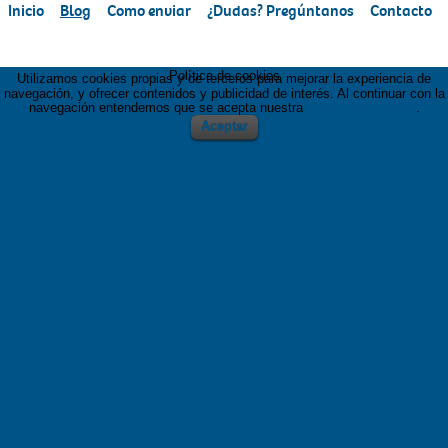
Inicio
Blog
Como enviar
¿Dudas? Pregúntanos
Contacto
Política de cookies
Utilizamos cookies propias y de terceros para mejorar la experiencia de
navegación, y ofrecer contenidos y publicidad de interés. Al continuar con la
navegación entendemos que se acepta nuestra
política de cookies
.
Aceptar