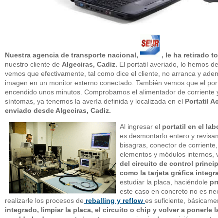
Nuestra agencia de transporte nacional,
, le ha retirado t
nuestro cliente de
Algeciras, Cadiz.
El portatil averiado, lo hemos d
vemos que efectivamente, tal como dice el cliente, no arranca y adem
imagen en un monitor externo conectado. También vemos que el portá
encendido unos minutos. Comprobamos el alimentador de corriente y 
síntomas, ya tenemos la avería definida y localizada en el
Portatil 
enviado desde Algeciras, Cadiz.
Al ingresar el
portatil en el lab
es desmontarlo entero y revisam
bisagras, conector de corriente,
elementos y módulos internos, 
del circuito de control princ
como la tarjeta gráfica integ
estudiar la placa, haciéndole
pr
este caso en concreto no es nec
realizarle los procesos de
reballing y reflow
es suficiente, básicam
integrado, limpiar la placa, el circuito o chip y volver a ponerl