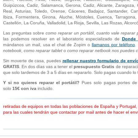
Guipúzcoa, Cadiz, Salamanca, Gerona, Cadiz, Alicante, Zaragoza, 
Real, Asturias, Toledo, Orense, Cáceres, Badajoz, Santander, Can
Ibiza, Formentera, Girona, Aluche, Móstoles, Cuenca, Tarragona, 
Castellón, La Coruña, Valladolid, La Rioja, Sevilla, Las Rozas, Alcor
Las preguntas sobre
como reparar un portátil
,
cuanto vale reparar p
las podemos resolver en el laboratorio especializado de
Donde R
mándanos un mail, usa el chat de Zopim o
llamanos por teléfono
.
notebook
,
como reparar tablet
o
como reparar netbook nos puedes co
Sin moverte de casa, puedes
rellenar nuestro formulario de enví
GRATIS
. En dos días vas a tener el
presupuesto Gratis
de reparació
que solo tardemos de 3 a 5 días en repararlo. Solo pagas cuando l
Y si no quieres reparar el portátil?
Pues solo pagas portes de 
solo
15€ con iva
incluido.
retiradas de equipos en todas las poblaciones de España y Portugal, e
para las cuales tendrán que contactar por mail antes de hacer el env